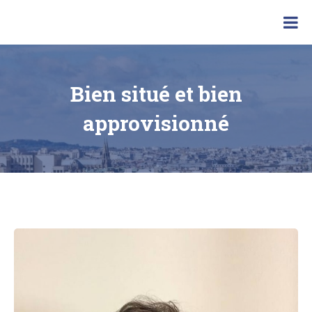
Skip
to
Location
content
de
vacances
Bien situé et bien
approvisionné