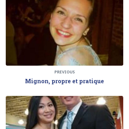
de
post:
l’article
PREVIOUS
Mignon, propre et pratique
Next
post: